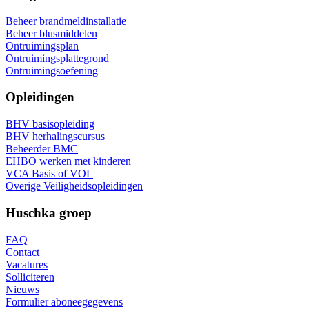
Beheer brandmeldinstallatie
Beheer blusmiddelen
Ontruimingsplan
Ontruimingsplattegrond
Ontruimingsoefening
Opleidingen
BHV basisopleiding
BHV herhalingscursus
Beheerder BMC
EHBO werken met kinderen
VCA Basis of VOL
Overige Veiligheidsopleidingen
Huschka groep
FAQ
Contact
Vacatures
Solliciteren
Nieuws
Formulier aboneegegevens