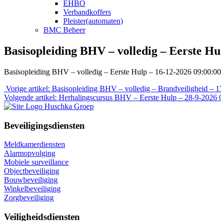
EHBO
Verbandkoffers
Pleister(automaten)
BMC Beheer
Basisopleiding BHV – volledig – Eerste Hu
Basisopleiding BHV – volledig – Eerste Hulp – 16-12-2026 09:00:00
Vorige
Vorige artikel:
Basisopleiding BHV – volledig – Brandveiligheid – 
artikel:
Volgende
Volgende artikel:
Herhalingscursus BHV – Eerste Hulp – 28-9-2026 
artikel:
Beveiligingsdiensten
Meldkamerdiensten
Alarmopvolging
Mobiele surveillance
Objectbeveiliging
Bouwbeveiliging
Winkelbeveiliging
Zorgbeveiliging
Veiligheidsdiensten