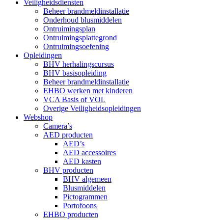
Veiligheidsdiensten
Beheer brandmeldinstallatie
Onderhoud blusmiddelen
Ontruimingsplan
Ontruimingsplattegrond
Ontruimingsoefening
Opleidingen
BHV herhalingscursus
BHV basisopleiding
Beheer brandmeldinstallatie
EHBO werken met kinderen
VCA Basis of VOL
Overige Veiligheidsopleidingen
Webshop
Camera’s
AED producten
AED’s
AED accessoires
AED kasten
BHV producten
BHV algemeen
Blusmiddelen
Pictogrammen
Portofoons
EHBO producten