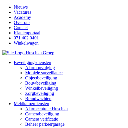
Nieuws
Vacatures
Academy
Over ons
Contact
Klantenportaal
071 402 0401
Winkelwagen
Beveiligingsdiensten
Alarmopvolging
Mobiele surveillance
Objectbeveiliging
Bouwbeveiliging
Winkelbeveiliging
Zorgbeveiliging
Brandwachten
Meldkamerdiensten
Alarmcentrale Huschka
Camerabeveiliging
Camera verificatie
Beheer parkeergarage