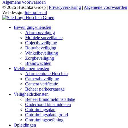
Algemene voorwaarden
© 2026 Huschka Groep |
Privacyverklaring
|
Algemene voorwaarden
Webdesign:
Interpulse.nl
Beveiligingsdiensten
Alarmopvolging
Mobiele surveillance
Objectbeveiliging
Bouwbeveiliging
Winkelbeveiliging
Zorgbeveiliging
Brandwachten
Meldkamerdiensten
Alarmcentrale Huschka
Camerabeveiliging
Camera verificatie
Beheer parkeergarage
Veiligheidsdiensten
Beheer brandmeldinstallatie
Onderhoud blusmiddelen
Ontruimingsplan
Ontruimingsplattegrond
Ontruimingsoefening
Opleidingen