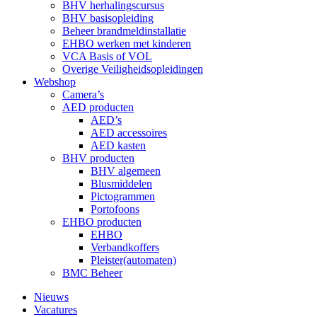
BHV herhalingscursus
BHV basisopleiding
Beheer brandmeldinstallatie
EHBO werken met kinderen
VCA Basis of VOL
Overige Veiligheidsopleidingen
Webshop
Camera’s
AED producten
AED’s
AED accessoires
AED kasten
BHV producten
BHV algemeen
Blusmiddelen
Pictogrammen
Portofoons
EHBO producten
EHBO
Verbandkoffers
Pleister(automaten)
BMC Beheer
Nieuws
Vacatures